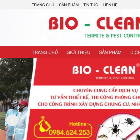
TRANG CHỦ
SẢN PHẨM
TIN TỨC
LIÊN HỆ
TRANG CHỦ
GIỚI THIỆU
SẢN PHẨM
DỊC