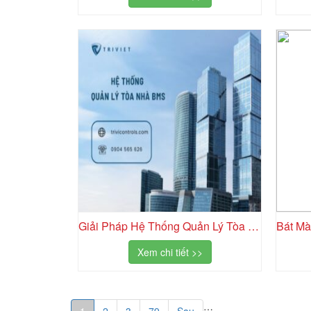
Giải Pháp Hệ Thống Quản Lý Tòa Nhà BMS: Tối Ưu Vận Hành Thời Đại Số
Xem chi tiết >>
…