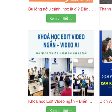
Bu lông nở 3 cánh inox là gì? Đặc điểm và cấu tạo
Xem chi tiết >>
Khóa học Edit Video ngắn – Biến ý tưởng thành Video thu hút
Xem chi tiết >>