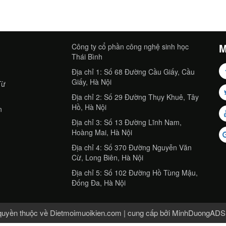
M
Công ty cổ phần công nghệ sinh học
Thái Bình
Địa chỉ 1: Số 68 Đường Cầu Giấy, Cầu
Giấy, Hà Nội
Từ
Địa chỉ 2: Số 29 Đường Thụy Khuê, Tây
Hồ, Hà Nội
n
Địa chỉ 3: Số 13 Đường Lĩnh Nam,
Hoàng Mai, Hà Nội
Địa chỉ 4: Số 370 Đường Nguyễn Văn
Cừ, Long Biên, Hà Nội
Địa chỉ 5: Số 102 Đường Hồ Tùng Mậu,
Đống Đa, Hà Nội
quyền thuộc về Dietmoimuoikien.com | cung cấp bởi
MinhDuongADS