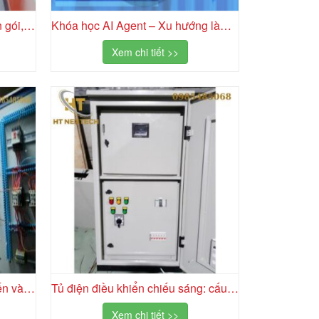
Dịch vụ khai báo hải quan trọn gói, chuyên nghiệp
Khóa học AI Agent – Xu hướng làm việc thông minh trong kỷ nguyên trí tuệ nhân tạo
Xem chi tiết >>
Các loại tủ điện hạ thế phổ biến và ứng dụng thực tế
Tủ điện điều khiển chiếu sáng: cấu tạo, ưu điểm và ứng dụng
Xem chi tiết >>