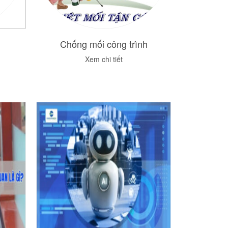
Chống mối công trình
Dịch 
Xem chi tiết