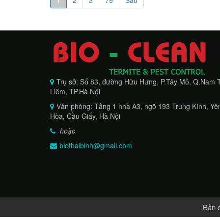
1
2
3
79
Sau
Trụ sở: Số 83, đường Hữu Hưng, P.Tây Mỗ, Q.Nam 
Liêm, TP.Hà Nội
Văn phòng: Tầng 1 nhà A3, ngõ 193 Trung Kính, Yê
Hòa, Cầu Giấy, Hà Nội
hoặc
biothaibinh@gmail.com
Bản 