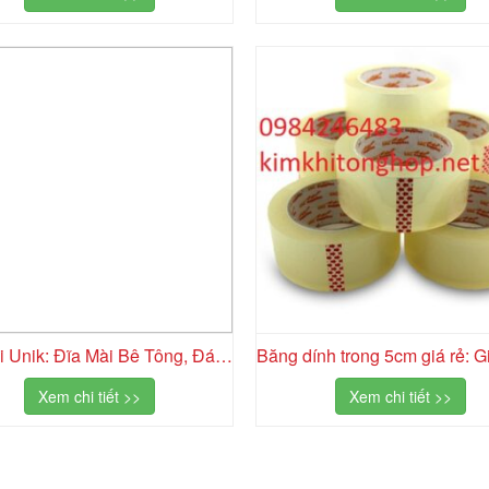
Bát Mài Unik: Đĩa Mài Bê Tông, Đá Hoa Cương Bền Bỉ Giá Tốt
Xem chi tiết >>
Xem chi tiết >>