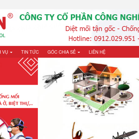
H VỤ
TIN TỨC
GÓC CHIA SẺ
LIÊN HỆ