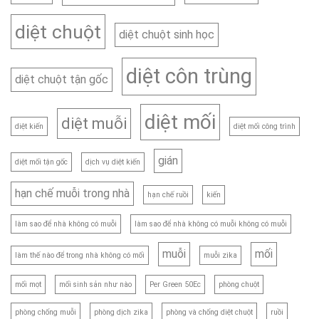
diệt chuột
diệt chuột sinh học
diệt côn trùng
diệt chuột tận gốc
diệt mối
diệt muỗi
diệt kiến
diệt mối công trình
gián
diệt mối tận gốc
dịch vụ diệt kiến
hạn chế muỗi trong nhà
hạn chế ruồi
kiến
làm sao để nhà không có muỗi
làm sao để nhà không có muỗi không có muỗi
muỗi
mối
làm thế nào để trong nhà không có mối
muỗi zika
mối mọt
mối sinh sản như nào
Per Green 50Ec
phòng chuột
phòng chống muỗi
phòng dịch zika
phòng và chống diệt chuột
ruồi