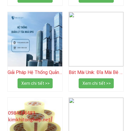
Giải Pháp Hệ Thống Quản Lý Tòa Nhà BMS: Tối Ưu Vận Hành Thời Đại Số
Bát Mài Unik: Đĩa Mài Bê Tông, Đá Hoa Cương Bền Bỉ Giá Tốt
Xem chi tiết >>
Xem chi tiết >>