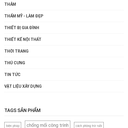
THẢM
THẨM MỸ - LÀM ĐẸP
THIẾT BỊ GIA ĐÌNH
THIẾT KẾ NỘI THẤT
THỜI TRANG
THÚ CƯNG
TIN TỨC
VẬT LIỆU XÂY DỰNG
TAGS SẢN PHẨM
chống mối công trình
biện pháp
cách phòng trừ ruồi