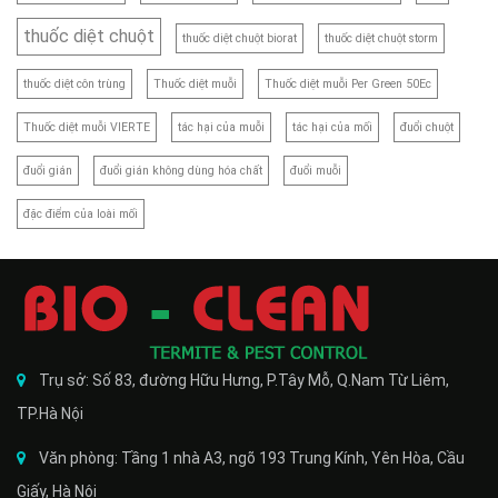
thuốc diệt chuột
thuốc diệt chuột biorat
thuốc diệt chuột storm
thuốc diệt côn trùng
Thuốc diệt muỗi
Thuốc diệt muỗi Per Green 50Ec
Thuốc diệt muỗi VIERTE
tác hại của muỗi
tác hại của mối
đuổi chuột
đuổi gián
đuổi gián không dùng hóa chất
đuổi muỗi
đặc điểm của loài mối
Trụ sở: Số 83, đường Hữu Hưng, P.Tây Mỗ, Q.Nam Từ Liêm,
TP.Hà Nội
Văn phòng: Tầng 1 nhà A3, ngõ 193 Trung Kính, Yên Hòa, Cầu
Giấy, Hà Nội