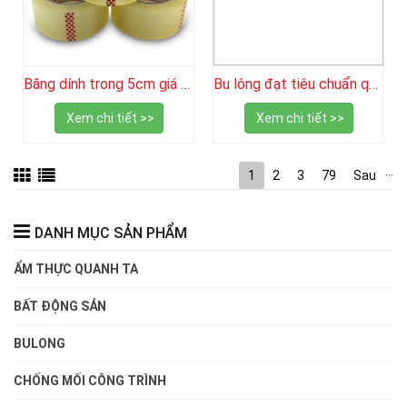
Băng dính trong 5cm giá rẻ: Giải pháp đóng gói tiết kiệm cho doanh nghiệp
Bu lông đạt tiêu chuẩn quốc tế cần đáp ứng những yêu cầu gì?
Xem chi tiết >>
Xem chi tiết >>
…
1
2
3
79
Sau
DANH MỤC SẢN PHẨM
ẨM THỰC QUANH TA
BẤT ĐỘNG SẢN
BULONG
CHỐNG MỐI CÔNG TRÌNH