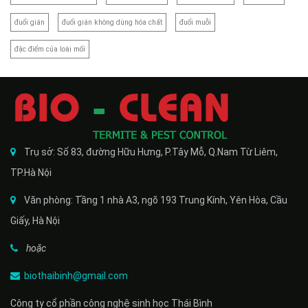
đuổi gián
đuổi gián không dùng hóa chất
đuổi muỗi
đặc điểm của loài mối
Trụ sở: Số 83, đường Hữu Hưng, P.Tây Mỗ, Q.Nam Từ Liêm,
TP.Hà Nội
Văn phòng: Tầng 1 nhà A3, ngõ 193 Trung Kính, Yên Hòa, Cầu
Giấy, Hà Nội
hoặc
biothaibinh@gmail.com
Công ty cổ phần công nghệ sinh học Thái Bình