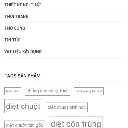
THIẾT KẾ NỘI THẤT
THỜI TRANG
THÚ CƯNG
TIN TỨC
VẬT LIỆU XÂY DỰNG
TAGS SẢN PHẨM
chống mối công trình
biện pháp
cách phòng trừ ruồi
diệt chuột
diệt chuột sinh học
diệt côn trùng
diệt chuột tận gốc