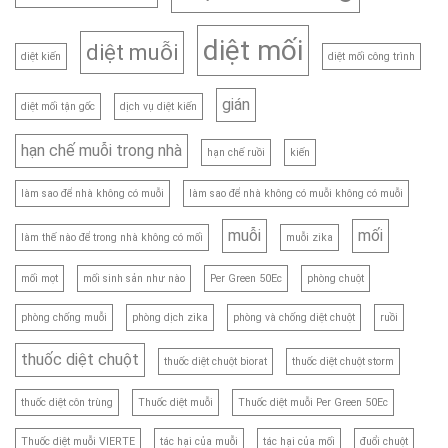
diệt mối
diệt muỗi
diệt kiến
diệt mối công trình
gián
diệt mối tận gốc
dịch vụ diệt kiến
hạn chế muỗi trong nhà
hạn chế ruồi
kiến
làm sao để nhà không có muỗi
làm sao để nhà không có muỗi không có muỗi
muỗi
mối
làm thế nào để trong nhà không có mối
muỗi zika
mối mọt
mối sinh sản như nào
Per Green 50Ec
phòng chuột
phòng chống muỗi
phòng dịch zika
phòng và chống diệt chuột
ruồi
thuốc diệt chuột
thuốc diệt chuột biorat
thuốc diệt chuột storm
thuốc diệt côn trùng
Thuốc diệt muỗi
Thuốc diệt muỗi Per Green 50Ec
Thuốc diệt muỗi VIERTE
tác hại của muỗi
tác hại của mối
đuổi chuột