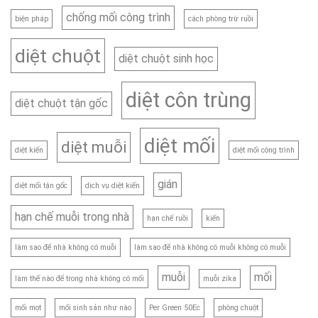
chống mối công trình
biện pháp
cách phòng trừ ruồi
diệt chuột
diệt chuột sinh học
diệt côn trùng
diệt chuột tận gốc
diệt mối
diệt muỗi
diệt kiến
diệt mối công trình
gián
diệt mối tận gốc
dịch vụ diệt kiến
hạn chế muỗi trong nhà
hạn chế ruồi
kiến
làm sao để nhà không có muỗi
làm sao để nhà không có muỗi không có muỗi
muỗi
mối
làm thế nào để trong nhà không có mối
muỗi zika
mối mọt
mối sinh sản như nào
Per Green 50Ec
phòng chuột