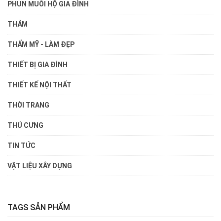
PHUN MUỖI HỘ GIA ĐÌNH
THẢM
THẨM MỸ - LÀM ĐẸP
THIẾT BỊ GIA ĐÌNH
THIẾT KẾ NỘI THẤT
THỜI TRANG
THÚ CƯNG
TIN TỨC
VẬT LIỆU XÂY DỰNG
TAGS SẢN PHẨM