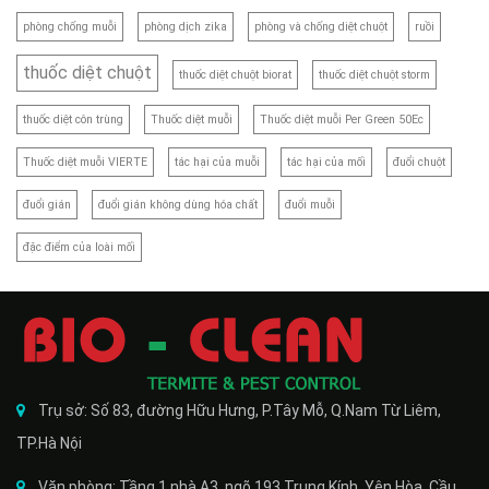
phòng chống muỗi
phòng dịch zika
phòng và chống diệt chuột
ruồi
thuốc diệt chuột
thuốc diệt chuột biorat
thuốc diệt chuột storm
thuốc diệt côn trùng
Thuốc diệt muỗi
Thuốc diệt muỗi Per Green 50Ec
Thuốc diệt muỗi VIERTE
tác hại của muỗi
tác hại của mối
đuổi chuột
đuổi gián
đuổi gián không dùng hóa chất
đuổi muỗi
đặc điểm của loài mối
Trụ sở: Số 83, đường Hữu Hưng, P.Tây Mỗ, Q.Nam Từ Liêm,
TP.Hà Nội
Văn phòng: Tầng 1 nhà A3, ngõ 193 Trung Kính, Yên Hòa, Cầu